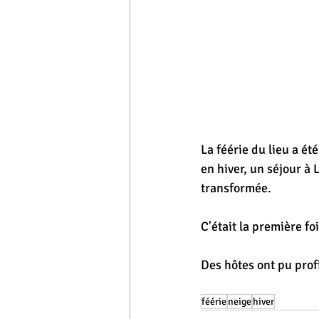
La féérie du lieu a é
en hiver, un séjour à 
transformée.
C'était la première fo
Des hôtes ont pu pro
féérie
neige
hiver