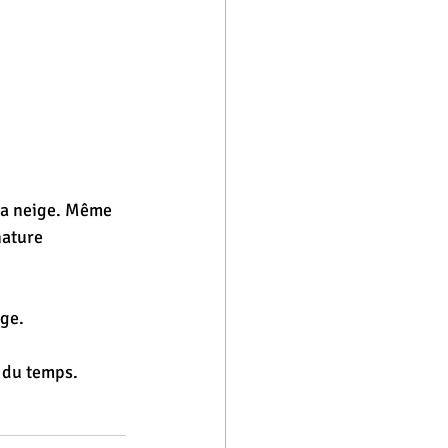
 la neige. Même 
nature 
ge. 
 du temps. 