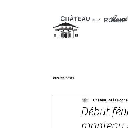
Accueil
C
HÂTEAU
R
OCHE
DE LA
Tous les posts
Château de la Roche
Début févr
manteau 