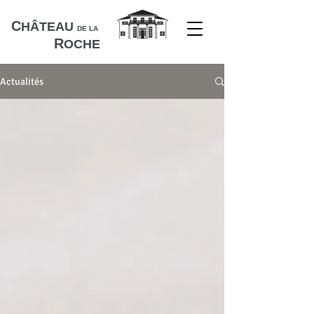
C
HÂTEAU
DE LA
R
OCHE
Actualités